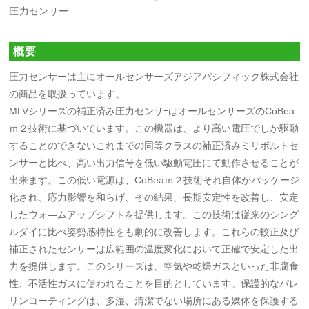
圧力センサー
概要
圧力センサーは主にオールセンサーズアジアパシフィック株式会社
の商品を取扱っています。
MLVシリーズの補正済み圧力センサｰはオールセンサーズのCoBea
ｍ２技術に基づいています。この機器は、より高い電圧でしか駆動
することのできないこれまでの同等クラスの補正済みミリボルトセ
ンサーと比べ、高い出力信号を低い駆動電圧にて動作させることが
出来ます。この低い電源は、CoBeaｍ２技術それ自体がパッケージ
化され、応力影響を和らげ、その結果、長期安定性を改善し、安定
したウォ―ムアップシフトを提供します。この技術は従来のシング
ルダイに比べ姿勢感特性をも劇的に改善します。これらの較正及び
補正されたセンサーは広範囲の温度変化において正確で安定した出
力を提供します。このシリーズは、空気や乾燥ガスといった非腐食
性、不活性ガスに使われることを目的としています。保護的なパレ
リンコーティングは、多湿、清潔でない場所にある媒体を保護する