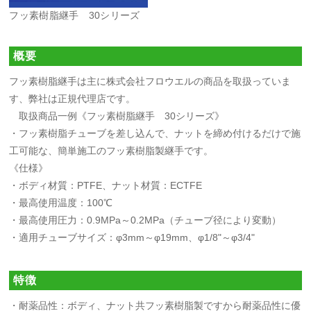
フッ素樹脂継手 30シリーズ
概要
フッ素樹脂継手は主に株式会社フロウエルの商品を取扱っていま
す、弊社は正規代理店です。
取扱商品一例《フッ素樹脂継手 30シリーズ》
・フッ素樹脂チューブを差し込んで、ナットを締め付けるだけで施
工可能な、簡単施工のフッ素樹脂製継手です。
《仕様》
・ボディ材質：PTFE、ナット材質：ECTFE
・最高使用温度：100℃
・最高使用圧力：0.9MPa～0.2MPa（チューブ径により変動）
・適用チューブサイズ：φ3mm～φ19mm、φ1/8"～φ3/4"
特徴
・耐薬品性：ボディ、ナット共フッ素樹脂製ですから耐薬品性に優